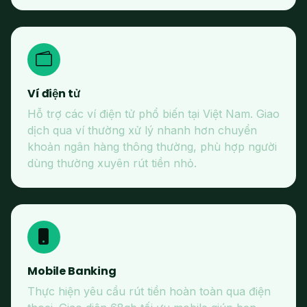
Ví điện tử
Hỗ trợ các ví điện tử phổ biến tại Việt Nam. Giao
dịch qua ví thường xử lý nhanh hơn chuyển
khoản ngân hàng thông thường, phù hợp người
dùng thường xuyên rút tiền nhỏ.
Mobile Banking
Thực hiện yêu cầu rút tiền hoàn toàn qua điện