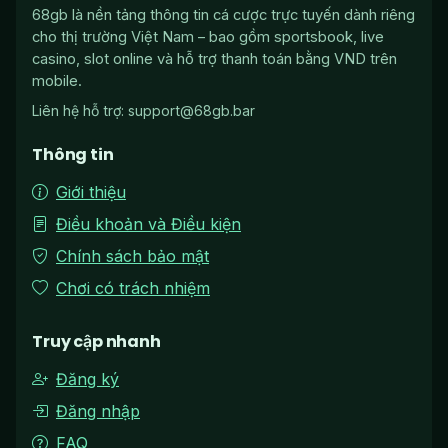
68gb là nền tảng thông tin cá cược trực tuyến dành riêng
cho thị trường Việt Nam – bao gồm sportsbook, live
casino, slot online và hỗ trợ thanh toán bằng VND trên
mobile.
Liên hệ hỗ trợ:
support@68gb.bar
Thông tin
Giới thiệu
Điều khoản và Điều kiện
Chính sách bảo mật
Chơi có trách nhiệm
Truy cập nhanh
Đăng ký
Đăng nhập
FAQ