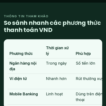
THÔNG TIN THAM KHẢO
So sánh nhanh các phương thức
thanh toán VND
Thời gian xử
Phương thức
lý
Phù hợp
Ngân hàng nội
Trong ngày
Số tiền lớn
địa
Ví điện tử
Nhanh hơn
Rút thường xuy
Mobile Banking
Linh hoạt
Dùng trên điện
thoại