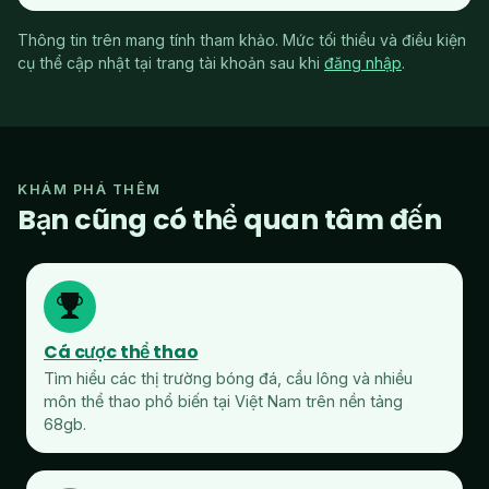
Thông tin trên mang tính tham khảo. Mức tối thiểu và điều kiện
cụ thể cập nhật tại trang tài khoản sau khi
đăng nhập
.
KHÁM PHÁ THÊM
Bạn cũng có thể quan tâm đến
Cá cược thể thao
Tìm hiểu các thị trường bóng đá, cầu lông và nhiều
môn thể thao phổ biến tại Việt Nam trên nền tảng
68gb.