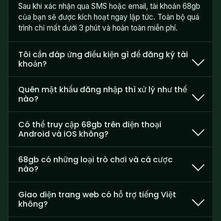
Sau khi xác nhận qua SMS hoặc email, tài khoản 68gb
của bạn sẽ được kích hoạt ngay lập tức. Toàn bộ quá
trình chỉ mất dưới 3 phút và hoàn toàn miễn phí.
Tôi cần đáp ứng điều kiện gì để đăng ký tài
khoản?
Quên mật khẩu đăng nhập thì xử lý như thế
nào?
Có thể truy cập 68gb trên điện thoại
Android và iOS không?
68gb có những loại trò chơi và cá cược
nào?
Giao diện trang web có hỗ trợ tiếng Việt
không?