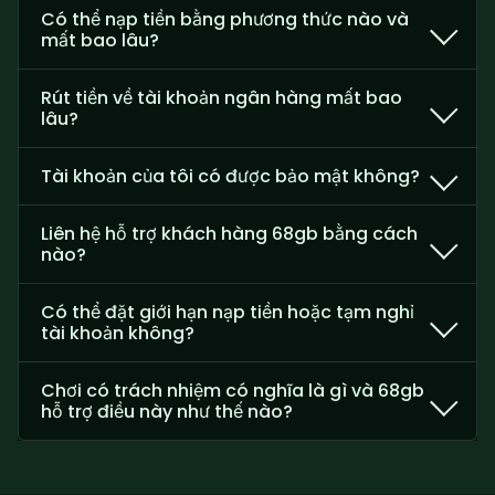
Có thể nạp tiền bằng phương thức nào và
mất bao lâu?
Rút tiền về tài khoản ngân hàng mất bao
lâu?
Tài khoản của tôi có được bảo mật không?
Liên hệ hỗ trợ khách hàng 68gb bằng cách
nào?
Có thể đặt giới hạn nạp tiền hoặc tạm nghỉ
tài khoản không?
Chơi có trách nhiệm có nghĩa là gì và 68gb
hỗ trợ điều này như thế nào?